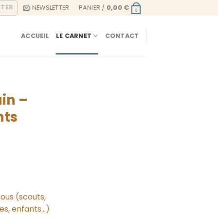
CTER
NEWSLETTER
PANIER /
0,00
€
0
ACCUEIL
LE CARNET
CONTACT
in –
nts
x
ous (scouts,
tuel
res, enfants…)
 :