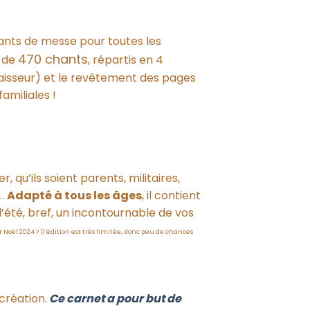
hants de messe pour toutes les
470 chants
s de
, répartis en 4
paisseur) et le revêtement des pages
amiliales !
 qu’ils soient parents, militaires,
 …
Adapté à tous les âges
, il contient
’été, bref, un incontournable de vos
Noël 2024 ? (l’édition est très limitée, donc peu de chances
création.
Ce carnet a pour but de