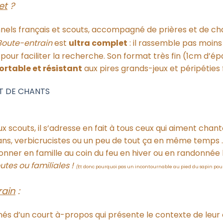
et
?
tionnels français et scouts, accompagné de prières et de c
Boute-entrain
est
ultra complet
: il rassemble pas moin
pour faciliter la recherche. Son format très fin (1cm d’é
ortable et résistant
aux pires grands-jeux et péripéties f
T DE CHANTS
couts, il s’adresse en fait à tous ceux qui aiment chanter,
isans, verbicrucistes ou un peu de tout ça en même temps
nner en famille au coin du feu en hiver ou en randonnée l
utes ou familiales !
(
Et donc pourquoi pas un incontournable au pied du sapin pour 
rain
:
d’un court à-propos qui présente le contexte de leur 