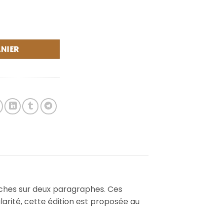
00 €.
in - carnet de chants ultra-complet
NIER
aches sur deux paragraphes. Ces
larité, cette édition est proposée au