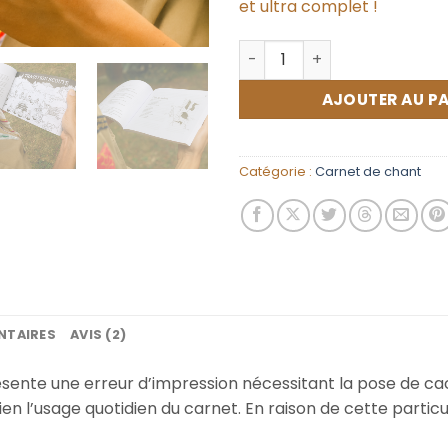
et ultra complet !
19,00 €.
17,
quantité de Le Boute-entra
AJOUTER AU PA
Catégorie :
Carnet de chant
NTAIRES
AVIS (2)
ésente une erreur d’impression nécessitant la pose de c
ien l’usage quotidien du carnet. En raison de cette particu