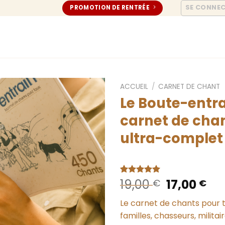
SE CONNE
PROMOTION DE RENTRÉE
ACCUEIL
/
CARNET DE CHANT
Le Boute-entra
carnet de cha
ultra-complet
Le
Le
19,00
17,00
Noté
2
5.00
€
€
sur 5 basé
prix
pri
sur
Le carnet de chants pour t
initial
ac
notations
client
familles, chasseurs, militai
était :
est